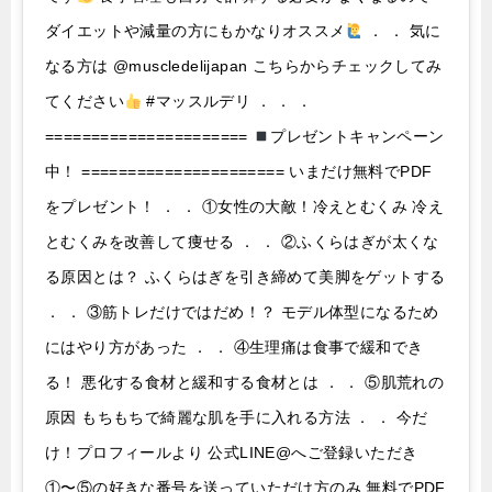
ダイエットや減量の方にもかなりオススメ
． ． 気に
なる方は @muscledelijapan こちらからチェックしてみ
てください
#マッスルデリ ． ． ．
======================
プレゼントキャンペーン
中！ ====================== いまだけ無料でPDF
をプレゼント！ ． ． ①女性の大敵！冷えとむくみ 冷え
とむくみを改善して痩せる ． ． ②ふくらはぎが太くな
る原因とは？ ふくらはぎを引き締めて美脚をゲットする
． ． ③筋トレだけではだめ！？ モデル体型になるため
にはやり方があった ． ． ④生理痛は食事で緩和でき
る！ 悪化する食材と緩和する食材とは ． ． ⑤肌荒れの
原因 もちもちで綺麗な肌を手に入れる方法 ． ． 今だ
け！プロフィールより 公式LINE@へご登録いただき
①〜⑤の好きな番号を送っていただけ方のみ 無料でPDF