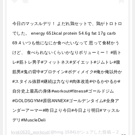
今日のマッスルデリ！ よだれ鶏セットで、鶏がトロトロ
でした。 energy 651kcal protein 54.6g fat 17g carb
69.4 いつも他になにか食べたいなって 思って食材かう
けど、 食べられないくらいかなりボリューミー！ #筋ト
レ#筋トレ男子#フィットネス#ダイエット#ジムトレ#腹
筋男#鬼の背中#プロテイン#ボディメイク#俺か俺以外か
#スタイル抜群#継続は力なり#肉体改造#やるかやるか#
自分史上最高の身体#workout#fitness#ゴールドジム
#GOLDSGYM#原宿ANNEX#ゴールデンタイム#全身ア
ンダーアーマー#昨日より今日#今日より明日#マッスル
デリ#MuscleDeli
kysk0630_workout
(@hmg.1584)がシェアした投稿 –
2020年 5月月12日午前8時08分PDT