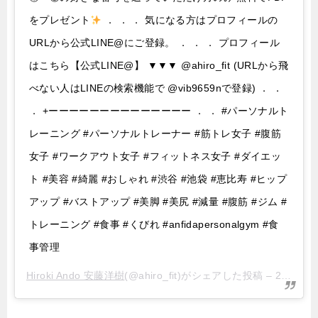
をプレゼント
． ． ． 気になる方はプロフィールの
URLから公式LINE@にご登録。 ． ． ． プロフィール
はこちら【公式LINE@】 ▼▼▼ @ahiro_fit (URLから飛
べない人はLINEの検索機能で @vib9659nで登録) ． ．
． +ーーーーーーーーーーーーーー ． ． #パーソナルト
レーニング #パーソナルトレーナー #筋トレ女子 #腹筋
女子 #ワークアウト女子 #フィットネス女子 #ダイエッ
ト #美容 #綺麗 #おしゃれ #渋谷 #池袋 #恵比寿 #ヒップ
アップ #バストアップ #美脚 #美尻 #減量 #腹筋 #ジム #
トレーニング #食事 #くびれ #anfidapersonalgym #食
事管理
Hiroki Ando 安藤洋樹
(@ahiro_fit)がシェアした投稿 –
2019年 6月月1日午前12時27分PDT